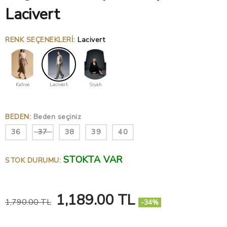
Lacivert
RENK SEÇENEKLERI
:
Lacivert
Kahve
Lacivert
Siyah
BEDEN
:
Beden seçiniz
36
37
38
39
40
STOKTA VAR
STOK DURUMU:
1,189.00 TL
1,790.00 TL
-34%