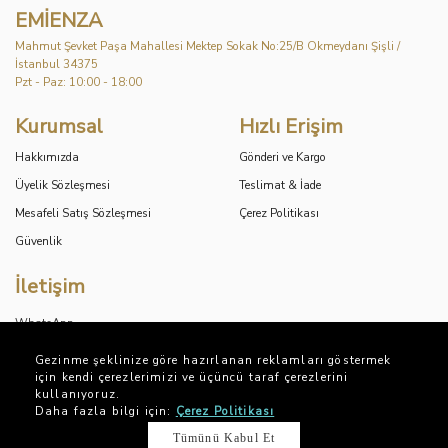
EMİENZA
Mahmut Şevket Paşa Mahallesi Mektep Sokak No:25/B Okmeydanı Şişli /
İstanbul 34375
Pzt - Paz: 10:00 - 18:00
Kurumsal
Hızlı Erişim
Hakkımızda
Gönderi ve Kargo
Üyelik Sözleşmesi
Teslimat & İade
Mesafeli Satış Sözleşmesi
Çerez Politikası
Güvenlik
İletişim
WhatsApp
Instagram
Gezinme şeklinize göre hazırlanan reklamları göstermek
için kendi çerezlerimizi ve üçüncü taraf çerezlerini
info@emienza.com
kullanıyoruz.
+90 551 874 1511
Daha fazla bilgi için:
Çerez Politikası
Tümünü Kabul Et