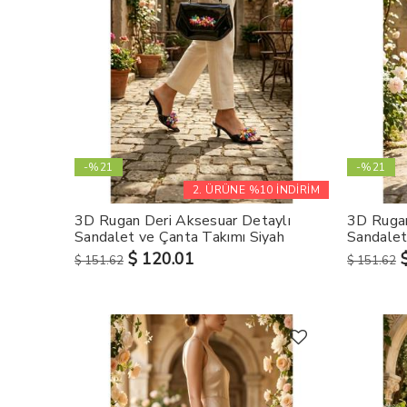
-%21
-%21
2. ÜRÜNE %10 İNDİRİM
3D Rugan Deri Aksesuar Detaylı
3D Rugan
Sandalet ve Çanta Takımı Siyah
Sandalet
$ 120.01
$ 151.62
$ 151.62