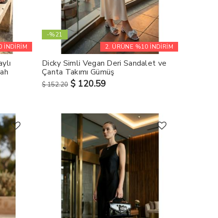
-%21
 İNDİRİM
2. ÜRÜNE %10 İNDİRİM
ylı
Dicky Simli Vegan Deri Sandalet ve
yah
Çanta Takımı Gümüş
$ 120.59
$ 152.20