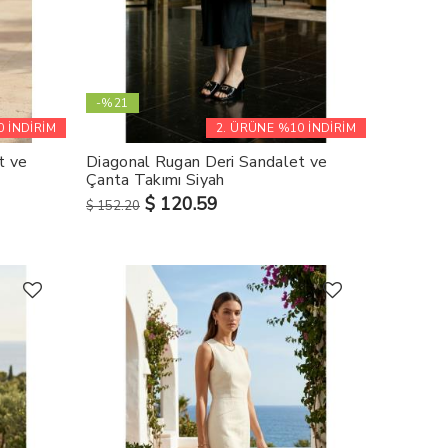
-%21
 İNDİRİM
2. ÜRÜNE %10 İNDİRİM
t ve
Diagonal Rugan Deri Sandalet ve
Çanta Takımı Siyah
$ 120.59
$ 152.20