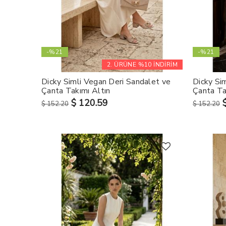
-%21
-%21
2. ÜRÜNE %10 İNDİRİM
Dicky Simli Vegan Deri Sandalet ve
Dicky Si
Çanta Takımı Altın
Çanta Ta
$ 120.59
$ 152.20
$ 152.20