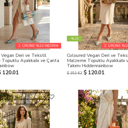
-%21
2. ÜRÜNE %10 İNDİRİM
2. ÜRÜNE %10
 Vegan Deri ve Tekstil
Coloured Vegan Deri ve Tekst
 Topuklu Ayakkabı ve Çanta
Malzeme Topuklu Ayakkabı 
ainbow
Takımı Hiddenrainbow
$ 120.01
$ 120.01
$ 151.62