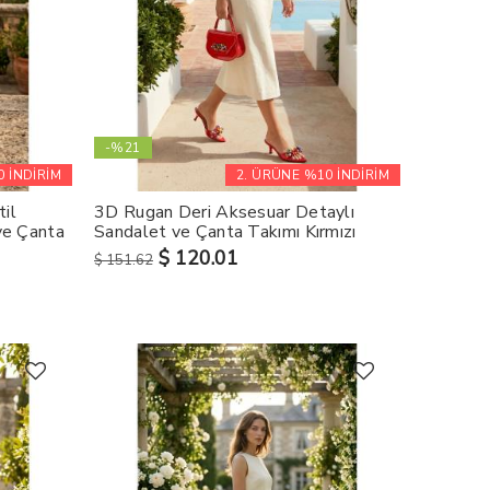
-%21
 İNDİRİM
2. ÜRÜNE %10 İNDİRİM
il
3D Rugan Deri Aksesuar Detaylı
ve Çanta
Sandalet ve Çanta Takımı Kırmızı
$ 120.01
$ 151.62