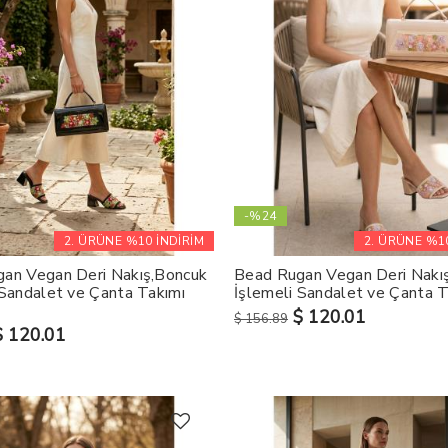
-%24
2. ÜRÜNE %10 İNDİRİM
2. ÜRÜNE %10
an Vegan Deri Nakış,Boncuk
Bead Rugan Vegan Deri Nakı
 Sandalet ve Çanta Takımı
İşlemeli Sandalet ve Çanta T
$ 120.01
$ 156.89
$ 120.01