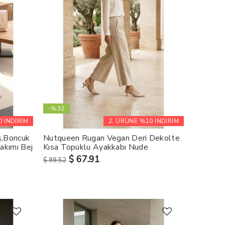
-%32
 İNDİRİM
2. ÜRÜNE %10 İNDİRİM
ş,Boncuk
Nutqueen Rugan Vegan Deri Dekolte
akımı Bej
Kısa Topuklu Ayakkabı Nude
$ 67.91
$ 99.52