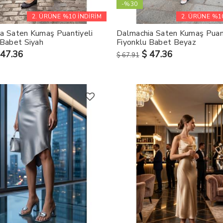
-%30
2. ÜRÜNE %10 İNDİRİM
2. ÜRÜNE %10
a Saten Kumaş Puantiyeli
Dalmachia Saten Kumaş Puant
 Babet Siyah
Fiyonklu Babet Beyaz
 47.36
$ 47.36
$ 67.91