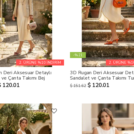
-%21
2. ÜRÜNE %10 İNDİRİM
2. ÜRÜNE %10
 Deri Aksesuar Detaylı
3D Rugan Deri Aksesuar Det
 ve Çanta Takımı Bej
Sandalet ve Çanta Takımı Tu
$ 120.01
$ 120.01
$ 151.62