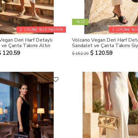
-%21
2. ÜRÜNE %10 İNDİRİM
2. ÜRÜNE %10
Vegan Deri Harf Detaylı
Volcano Vegan Deri Harf Deta
 ve Çanta Takımı Altın
Sandalet ve Çanta Takımı Si
$ 120.59
$ 120.59
$ 152.20