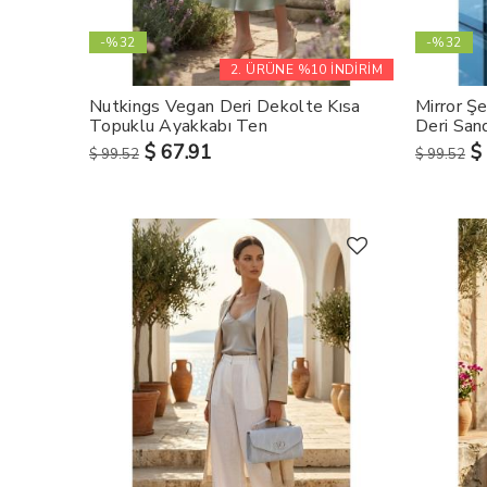
-%32
-%32
2. ÜRÜNE %10 İNDİRİM
Nutkings Vegan Deri Dekolte Kısa
Mirror Ş
Topuklu Ayakkabı Ten
Deri San
$ 67.91
$
$ 99.52
$ 99.52