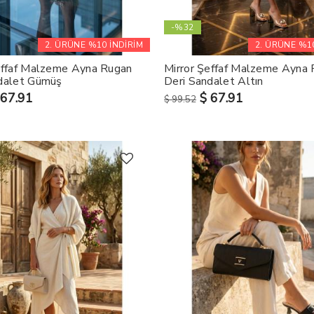
-%32
2. ÜRÜNE %10 İNDİRİM
2. ÜRÜNE %10
effaf Malzeme Ayna Rugan
Mirror Şeffaf Malzeme Ayna
dalet Gümüş
Deri Sandalet Altın
 67.91
$ 67.91
$ 99.52