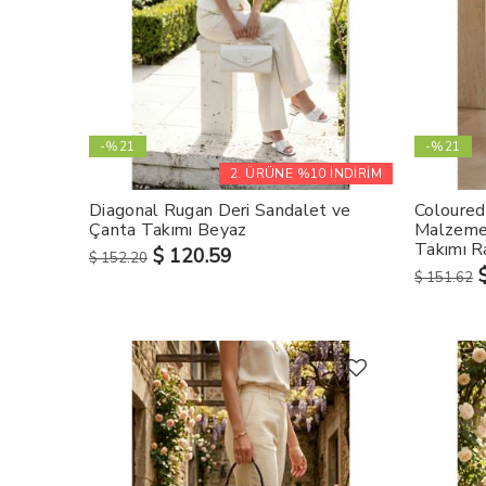
-%21
-%21
2. ÜRÜNE %10 İNDİRİM
Diagonal Rugan Deri Sandalet ve
Coloured
Çanta Takımı Beyaz
Malzeme
Takımı R
$ 120.59
$ 152.20
$ 151.62