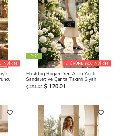
-%21
 İNDİRİM
2. ÜRÜNE %10 İNDİRİM
aylı
Hashtag Rugan Deri Altın Yazılı
runcu
Sandalet ve Çanta Takımı Siyah
$ 120.01
$ 151.62