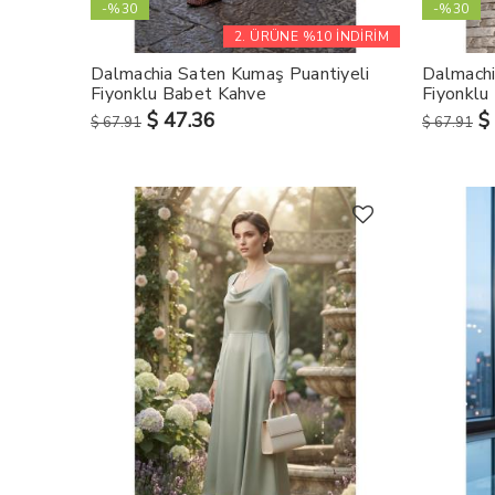
-%30
-%30
2. ÜRÜNE %10 İNDİRİM
Dalmachia Saten Kumaş Puantiyeli
Dalmachi
Fiyonklu Babet Kahve
Fiyonklu
$ 47.36
$
$ 67.91
$ 67.91