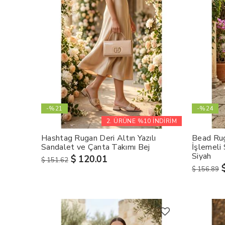
-%21
-%24
2. ÜRÜNE %10 İNDİRİM
Hashtag Rugan Deri Altın Yazılı
Bead Rug
Sandalet ve Çanta Takımı Bej
İşlemeli
Siyah
$ 120.01
$ 151.62
$ 156.89