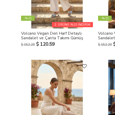
-%21
-%21
2. ÜRÜNE %10 İNDİRİM
Volcano Vegan Deri Harf Detaylı
Volcano 
Sandalet ve Çanta Takımı Gümüş
Sandalet
$ 120.59
$ 152.20
$ 152.20