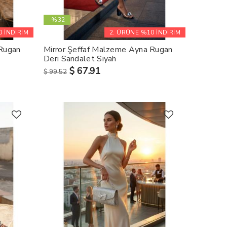
-%32
 İNDİRİM
2. ÜRÜNE %10 İNDİRİM
 Rugan
Mirror Şeffaf Malzeme Ayna Rugan
Deri Sandalet Siyah
$ 67.91
$ 99.52