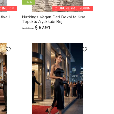
-%32
 İNDİRİM
2. ÜRÜNE %10 İNDİRİM
iyeli
Nutkings Vegan Deri Dekolte Kısa
Topuklu Ayakkabı Bej
$ 67.91
$ 99.52