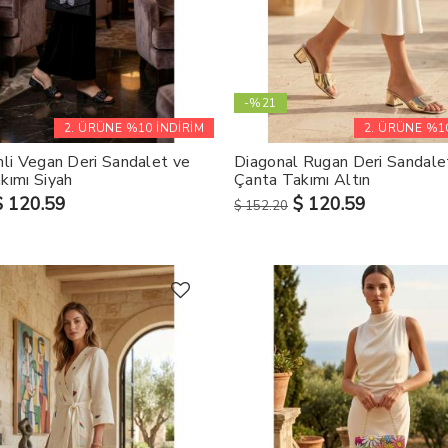
-%21
2. ÜRÜNE %10 İNDİRİM
2. ÜRÜNE %10
mli Vegan Deri Sandalet ve
Diagonal Rugan Deri Sandale
kımı Siyah
Çanta Takımı Altın
$ 120.59
$ 120.59
$ 152.20