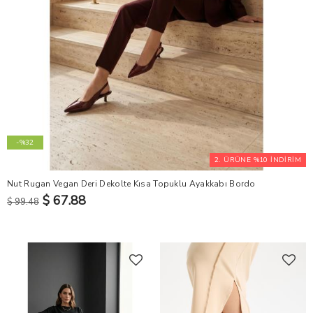
-%32
2. ÜRÜNE %10 İNDİRİM
Nut Rugan Vegan Deri Dekolte Kısa Topuklu Ayakkabı Bordo
$ 67.88
$ 99.48