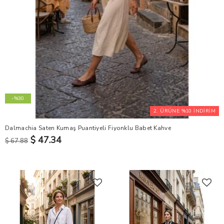
-%30
2. ÜRÜNE %10 İNDİRİM
Dalmachia Saten Kumaş Puantiyeli Fiyonklu Babet Kahve
$ 47.34
$ 67.88