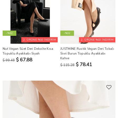
-%32
-%32
2. ÜRÜNE %10 İNDİRİM
2. ÜRÜNE %10 İNDİRİM
Nut Vegan Süet Deri Dekolte Kısa
JUSTMINE Rustik Vegan Deri Tokalı
Topuklu Ayakkabı Siyah
Sivri Burun Topuklu Ayakkabı
Kahve
$ 67.88
$ 99.48
$ 78.41
$ 115.28