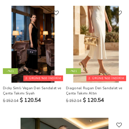
-%21
-%21
2. ÜRÜNE %10 İNDİRİM
2. ÜRÜNE %10 İNDİRİM
Dicky Simli Vegan Deri Sandalet ve
Diagonal Rugan Deri Sandalet ve
Çanta Takımı Siyah
Çanta Takımı Altın
$ 120.54
$ 120.54
$ 152.14
$ 152.14