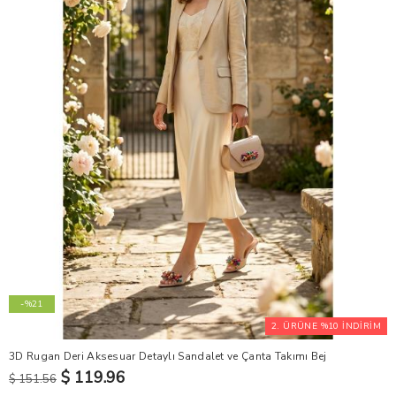
-%21
2. ÜRÜNE %10 İNDİRİM
3D Rugan Deri Aksesuar Detaylı Sandalet ve Çanta Takımı Bej
$ 119.96
$ 151.56