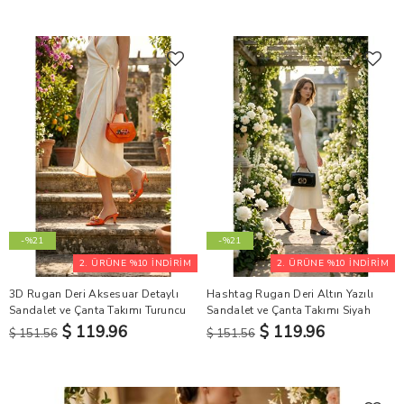
-%21
-%21
2. ÜRÜNE %10 İNDİRİM
2. ÜRÜNE %10 İNDİRİM
3D Rugan Deri Aksesuar Detaylı
Hashtag Rugan Deri Altın Yazılı
Sandalet ve Çanta Takımı Turuncu
Sandalet ve Çanta Takımı Siyah
$ 119.96
$ 119.96
$ 151.56
$ 151.56