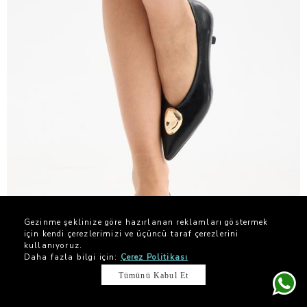
Gezinme şeklinize göre hazırlanan reklamları göstermek
için kendi çerezlerimizi ve üçüncü taraf çerezlerini
kullanıyoruz.
-%32
Daha fazla bilgi için:
Çerez Politikası
2. ÜRÜNE %10 İNDİRİM
Tümünü Kabul Et
JUSTMINE Rustik Vegan Deri Tokalı Sivri Burun Topuklu Ayakkabı Lacivert
$ 78.41