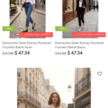
-%30
-%30
2. ÜRÜNE %10 İNDİRİM
2. ÜRÜNE %10 İNDİRİM
Dalmachia Saten Kumaş Puantiyeli
Dalmachia Saten Kumaş Puantiyeli
Fiyonklu Babet Siyah
Fiyonklu Babet Beyaz
$ 47.34
$ 47.34
$ 67.88
$ 67.88