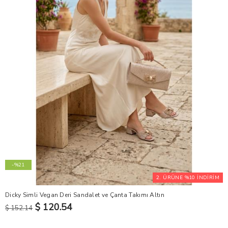
-%21
2. ÜRÜNE %10 İNDİRİM
Dicky Simli Vegan Deri Sandalet ve Çanta Takımı Altın
$ 120.54
$ 152.14