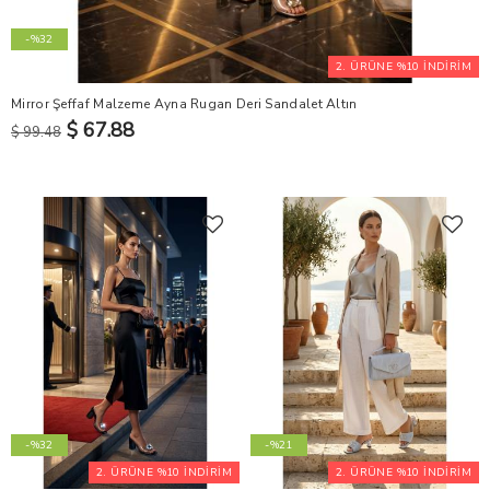
-%32
2. ÜRÜNE %10 İNDİRİM
Mirror Şeffaf Malzeme Ayna Rugan Deri Sandalet Altın
$ 67.88
$ 99.48
-%32
-%21
2. ÜRÜNE %10 İNDİRİM
2. ÜRÜNE %10 İNDİRİM