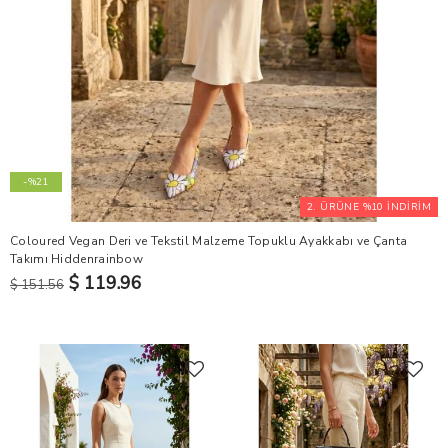
-%21
2. ÜRÜNE %10 İNDİRİM
Coloured Vegan Deri ve Tekstil Malzeme Topuklu Ayakkabı ve Çanta
Takımı Hiddenrainbow
$ 119.96
$ 151.56