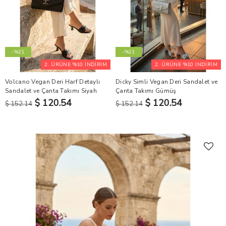
-%21
-%21
2. ÜRÜNE %10 İNDİRİM
2. ÜRÜNE %10 İNDİRİM
Volcano Vegan Deri Harf Detaylı
Dicky Simli Vegan Deri Sandalet ve
Sandalet ve Çanta Takımı Siyah
Çanta Takımı Gümüş
$ 120.54
$ 120.54
$ 152.14
$ 152.14