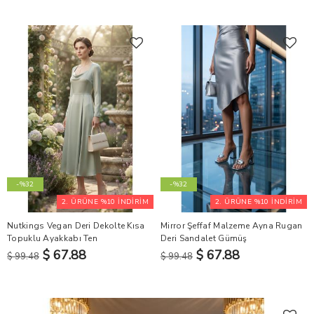
-%32
-%32
2. ÜRÜNE %10 İNDİRİM
2. ÜRÜNE %10 İNDİRİM
Nutkings Vegan Deri Dekolte Kısa
Mirror Şeffaf Malzeme Ayna Rugan
Topuklu Ayakkabı Ten
Deri Sandalet Gümüş
$ 67.88
$ 67.88
$ 99.48
$ 99.48