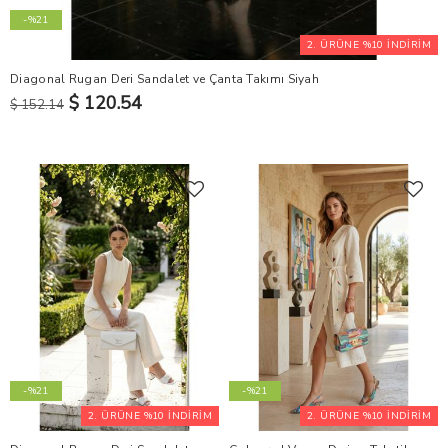
-%21
2. ÜRÜNE %10 İNDİRİM
Diagonal Rugan Deri Sandalet ve Çanta Takımı Siyah
$ 120.54
$ 152.14
-%21
-%21
2. ÜRÜNE %10 İNDİRİM
2. ÜRÜNE %10 İNDİRİM