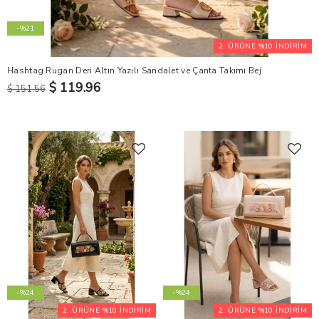
-%21
2. ÜRÜNE %10 İNDİRİM
Hashtag Rugan Deri Altın Yazılı Sandalet ve Çanta Takımı Bej
$ 119.96
$ 151.56
-%24
-%24
2. ÜRÜNE %10 İNDİRİM
2. ÜRÜNE %10 İNDİRİM