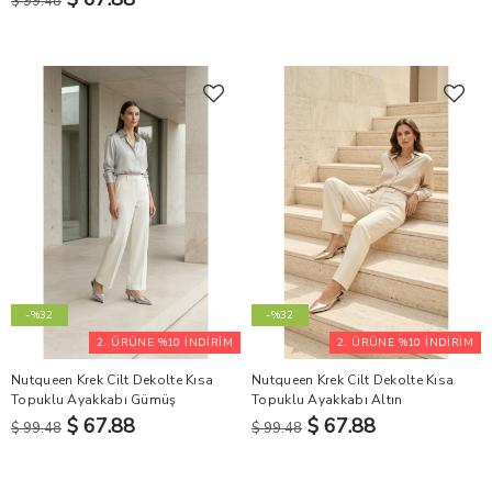
$ 99.48
-%32
-%32
2. ÜRÜNE %10 İNDİRİM
2. ÜRÜNE %10 İNDİRİM
Nutqueen Krek Cilt Dekolte Kısa
Nutqueen Krek Cilt Dekolte Kısa
Topuklu Ayakkabı Gümüş
Topuklu Ayakkabı Altın
$ 67.88
$ 67.88
$ 99.48
$ 99.48