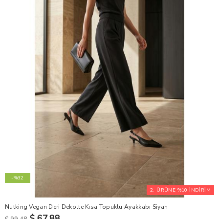
-%32
2. ÜRÜNE %10 İNDİRİM
Nutking Vegan Deri Dekolte Kısa Topuklu Ayakkabı Siyah
$ 67.88