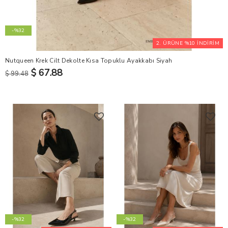
-%32
2. ÜRÜNE %10 İNDİRİM
Nutqueen Krek Cilt Dekolte Kısa Topuklu Ayakkabı Siyah
$ 67.88
$ 99.48
-%32
-%32