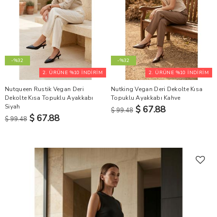
-%32
-%32
2. ÜRÜNE %10 İNDİRİM
2. ÜRÜNE %10 İNDİRİM
Nutqueen Rustik Vegan Deri
Nutking Vegan Deri Dekolte Kısa
Dekolte Kısa Topuklu Ayakkabı
Topuklu Ayakkabı Kahve
Siyah
$ 67.88
$ 99.48
$ 67.88
$ 99.48