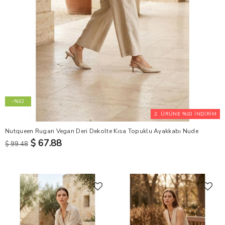
-%32
2. ÜRÜNE %10 İNDİRİM
Nutqueen Rugan Vegan Deri Dekolte Kısa Topuklu Ayakkabı Nude
$ 67.88
$ 99.48