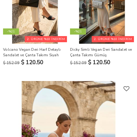
-%21
-%21
2. ÜRÜNE %10 İNDİRİM
2. ÜRÜNE %10 İNDİRİM
Volcano Vegan Deri Harf Detaylı
Dicky Simli Vegan Deri Sandalet ve
Sandalet ve Çanta Takımı Siyah
Çanta Takımı Gümüş
$ 120.50
$ 120.50
$ 152.09
$ 152.09