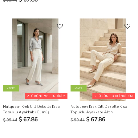
$ 99.44
-%32
-%32
2. ÜRÜNE %10 İNDİRİM
2. ÜRÜNE %10 İNDİRİM
Nutqueen Krek Cilt Dekolte Kısa
Nutqueen Krek Cilt Dekolte Kısa
Topuklu Ayakkabı Gümüş
Topuklu Ayakkabı Altın
$ 67.86
$ 67.86
$ 99.44
$ 99.44