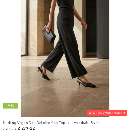
-%32
2. ÜRÜNE %10 İNDİRİM
Nutking Vegan Deri Dekolte Kısa Topuklu Ayakkabı Siyah
$ 67.86