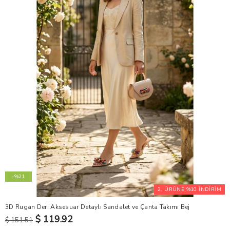
-%21
2. ÜRÜNE %10 İNDİRİM
3D Rugan Deri Aksesuar Detaylı Sandalet ve Çanta Takımı Bej
$ 119.92
$ 151.51