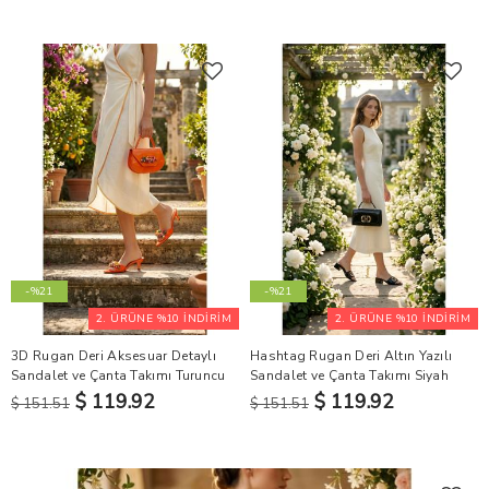
-%21
-%21
2. ÜRÜNE %10 İNDİRİM
2. ÜRÜNE %10 İNDİRİM
3D Rugan Deri Aksesuar Detaylı
Hashtag Rugan Deri Altın Yazılı
Sandalet ve Çanta Takımı Turuncu
Sandalet ve Çanta Takımı Siyah
$ 119.92
$ 119.92
$ 151.51
$ 151.51