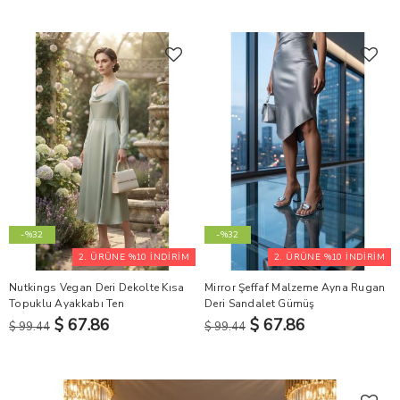
-%32
-%32
2. ÜRÜNE %10 İNDİRİM
2. ÜRÜNE %10 İNDİRİM
Nutkings Vegan Deri Dekolte Kısa
Mirror Şeffaf Malzeme Ayna Rugan
Topuklu Ayakkabı Ten
Deri Sandalet Gümüş
$ 67.86
$ 67.86
$ 99.44
$ 99.44