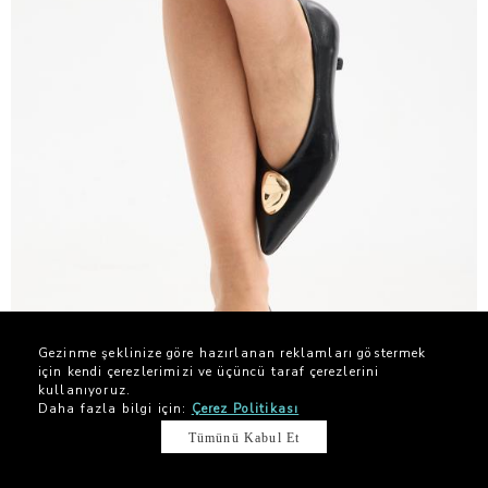
Gezinme şeklinize göre hazırlanan reklamları göstermek
için kendi çerezlerimizi ve üçüncü taraf çerezlerini
kullanıyoruz.
-%32
Daha fazla bilgi için:
Çerez Politikası
2. ÜRÜNE %10 İNDİRİM
Tümünü Kabul Et
JUSTMINE Rustik Vegan Deri Tokalı Sivri Burun Topuklu Ayakkabı Lacivert
$ 78.39