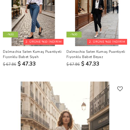
-%30
-%30
2. ÜRÜNE %10 İNDİRİM
2. ÜRÜNE %10 İNDİRİM
Dalmachia Saten Kumaş Puantiyeli
Dalmachia Saten Kumaş Puantiyeli
Fiyonklu Babet Siyah
Fiyonklu Babet Beyaz
$ 47.33
$ 47.33
$ 67.86
$ 67.86