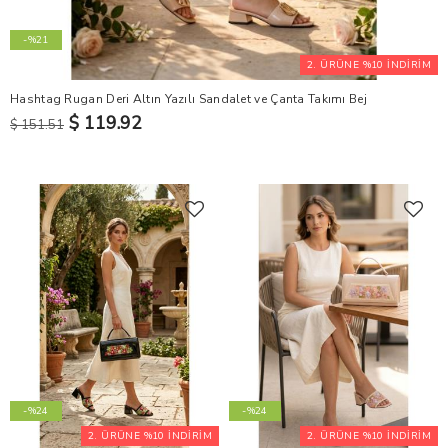
-%21
2. ÜRÜNE %10 İNDİRİM
Hashtag Rugan Deri Altın Yazılı Sandalet ve Çanta Takımı Bej
$ 119.92
$ 151.51
-%24
-%24
2. ÜRÜNE %10 İNDİRİM
2. ÜRÜNE %10 İNDİRİM