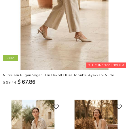
-%32
2. ÜRÜNE %10 İNDİRİM
Nutqueen Rugan Vegan Deri Dekolte Kısa Topuklu Ayakkabı Nude
$ 67.86
$ 99.44