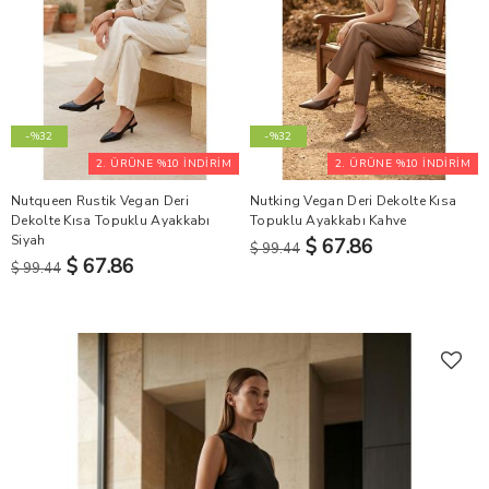
-%32
-%32
2. ÜRÜNE %10 İNDİRİM
2. ÜRÜNE %10 İNDİRİM
Nutqueen Rustik Vegan Deri
Nutking Vegan Deri Dekolte Kısa
Dekolte Kısa Topuklu Ayakkabı
Topuklu Ayakkabı Kahve
Siyah
$ 67.86
$ 99.44
$ 67.86
$ 99.44