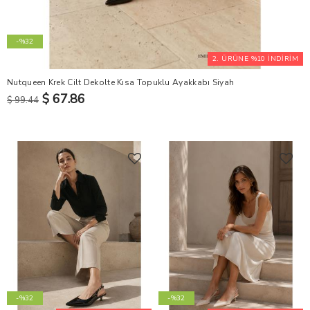
-%32
2. ÜRÜNE %10 İNDİRİM
Nutqueen Krek Cilt Dekolte Kısa Topuklu Ayakkabı Siyah
$ 67.86
$ 99.44
-%32
-%32