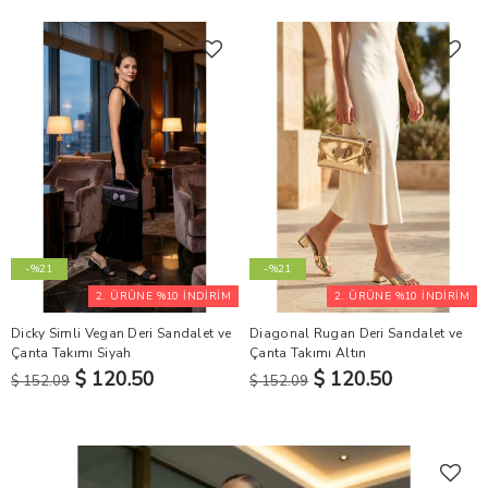
-%21
-%21
2. ÜRÜNE %10 İNDİRİM
2. ÜRÜNE %10 İNDİRİM
Dicky Simli Vegan Deri Sandalet ve
Diagonal Rugan Deri Sandalet ve
Çanta Takımı Siyah
Çanta Takımı Altın
$ 120.50
$ 120.50
$ 152.09
$ 152.09