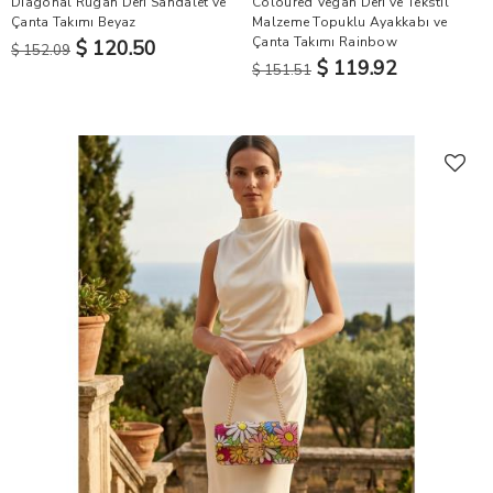
Diagonal Rugan Deri Sandalet ve
Coloured Vegan Deri ve Tekstil
Çanta Takımı Beyaz
Malzeme Topuklu Ayakkabı ve
Çanta Takımı Rainbow
$ 120.50
$ 152.09
$ 119.92
$ 151.51