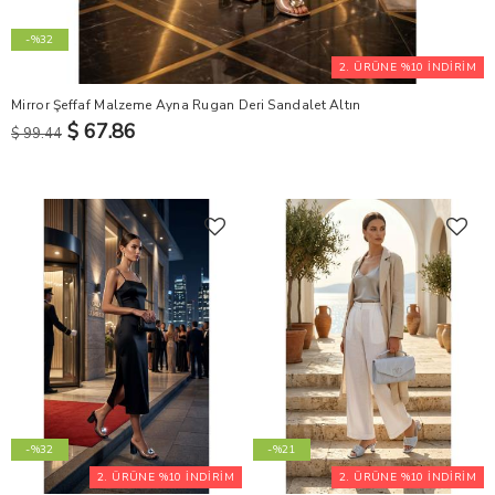
-%32
2. ÜRÜNE %10 İNDİRİM
Mirror Şeffaf Malzeme Ayna Rugan Deri Sandalet Altın
$ 67.86
$ 99.44
-%32
-%21
2. ÜRÜNE %10 İNDİRİM
2. ÜRÜNE %10 İNDİRİM