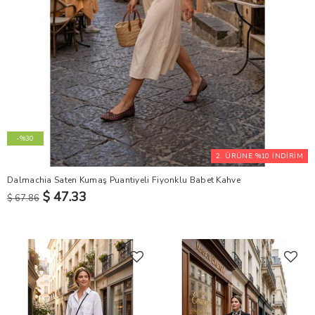
-%30
2. ÜRÜNE %10 İNDİRİM
Dalmachia Saten Kumaş Puantiyeli Fiyonklu Babet Kahve
$ 47.33
$ 67.86