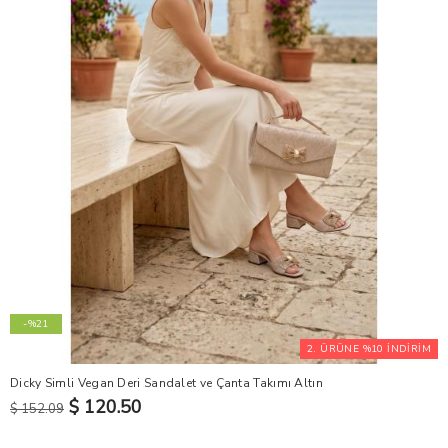
-%21
2. ÜRÜNE %10 İNDİRİM
Dicky Simli Vegan Deri Sandalet ve Çanta Takımı Altın
$ 120.50
$ 152.09