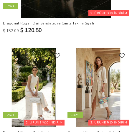
-%21
2. ÜRÜNE %10 İNDİRİM
Diagonal Rugan Deri Sandalet ve Çanta Takımı Siyah
$ 120.50
$ 152.09
-%21
-%21
2. ÜRÜNE %10 İNDİRİM
2. ÜRÜNE %10 İNDİRİM