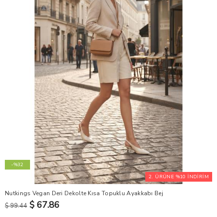
-%32
2. ÜRÜNE %10 İNDİRİM
Nutkings Vegan Deri Dekolte Kısa Topuklu Ayakkabı Bej
$ 67.86
$ 99.44