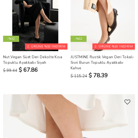
-%32
-%32
2. ÜRÜNE %10 İNDİRİM
2. ÜRÜNE %10 İNDİRİM
Nut Vegan Süet Deri Dekolte Kısa
JUSTMINE Rustik Vegan Deri Tokalı
Topuklu Ayakkabı Siyah
Sivri Burun Topuklu Ayakkabı
Kahve
$ 67.86
$ 99.44
$ 78.39
$ 115.24