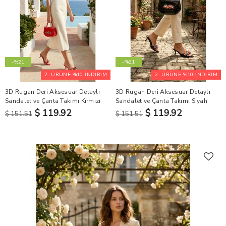
-%21
-%21
2. ÜRÜNE %10 İNDİRİM
2. ÜRÜNE %10 İNDİRİM
3D Rugan Deri Aksesuar Detaylı
3D Rugan Deri Aksesuar Detaylı
Sandalet ve Çanta Takımı Kırmızı
Sandalet ve Çanta Takımı Siyah
$ 119.92
$ 119.92
$ 151.51
$ 151.51