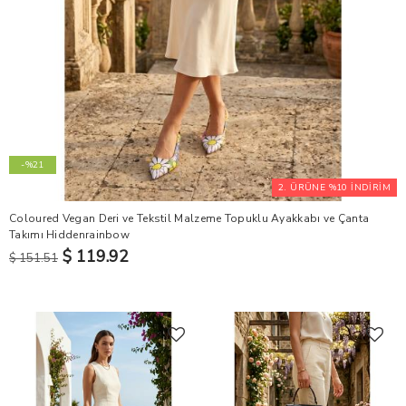
-%21
2. ÜRÜNE %10 İNDİRİM
Coloured Vegan Deri ve Tekstil Malzeme Topuklu Ayakkabı ve Çanta
Takımı Hiddenrainbow
$ 119.92
$ 151.51